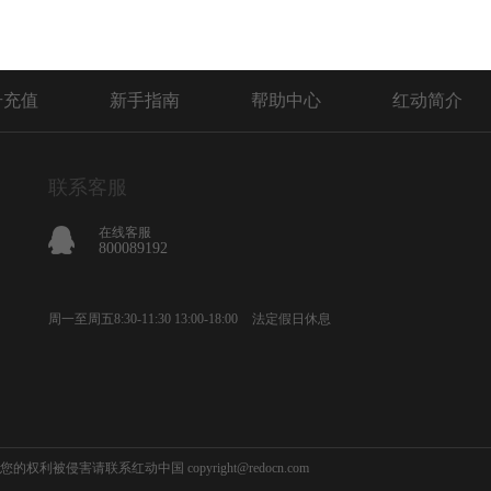
号充值
新手指南
帮助中心
红动简介
联系客服
在线客服
800089192
周一至周五8:30-11:30 13:00-18:00
法定假日休息
您的权利被侵害请联系红动中国 copyright@redocn.com