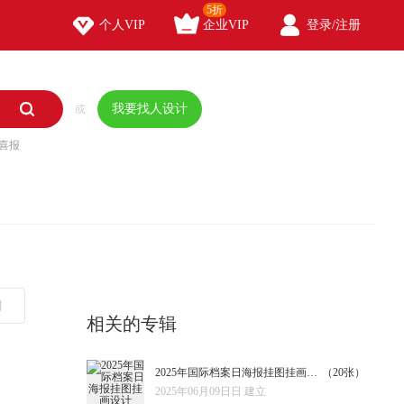
5折



个人VIP
企业VIP
登录/注册

我要找人设计
或
喜报
相关的专辑
2025年国际档案日海报挂图挂画设计
（20张）
2025年06月09日日 建立