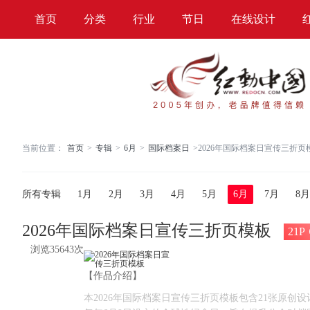
首页
分类
行业
节日
在线设计
当前位置：
首页
>
专辑
>
6月
>
国际档案日
>
2026年国际档案日宣传三折页模
所有专辑
1月
2月
3月
4月
5月
6月
7月
8月
2026年国际档案日宣传三折页模板
21P
浏览35643次
【作品介绍】
本2026年国际档案日宣传三折页模板包含21张原创设