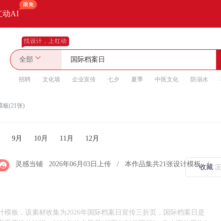
红动AI
找设计，上红动
全部
招聘
文化墙
企业宣传
七夕
夏季
中医文化
防溺水
板(21张)
9月
10月
11月
12月
灵感当铺
2026年06月03日上传
/
本作品集共21张设计模板
/

收藏
计模板，该素材收集为2026年国际档案日宣传三折页，‌国际档案日是