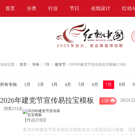
首页
分类
行业
节日
在线设计
红动A
当前位置：
首页
>
专辑
>
7月
>
建党节
>
2026年建党节宣传易拉宝模板(15张)
所有专辑
1月
2月
3月
4月
5月
6月
7月
8月
2026年建党节宣传易拉宝模板
2023122
15P

浏览231次
【作品介绍】
本2026年建党节宣传易拉宝模板包含15张原创设计模板，该