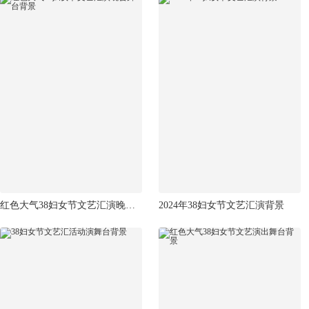
红色大气38妇女节文艺汇演晚会舞台背景
2024年38妇女节文艺汇演背景