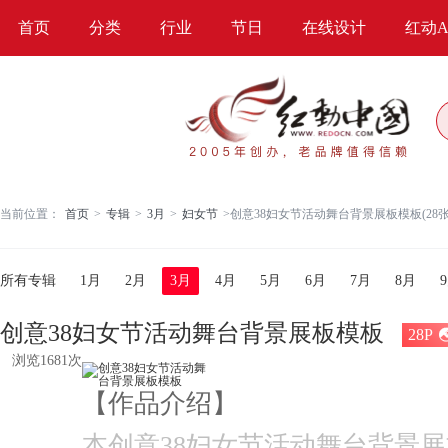
首页
分类
行业
节日
在线设计
红动A
当前位置：
首页
>
专辑
>
3月
>
妇女节
>
创意38妇女节活动舞台背景展板模板(28张
所有专辑
1月
2月
3月
4月
5月
6月
7月
8月
创意38妇女节活动舞台背景展板模板
28P
浏览1681次
【作品介绍】
本创意38妇女节活动舞台背景展