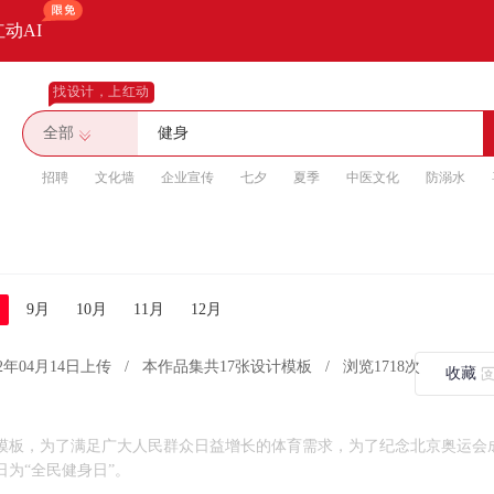
红动AI
找设计，上红动
全部
招聘
文化墙
企业宣传
七夕
夏季
中医文化
防溺水
9月
10月
11月
12月
22年04月14日上传
/
本作品集共17张设计模板
/
浏览1718次
收藏
计模板，为了满足广大人民群众日益增长的体育需求，为了纪念北京奥运会
日为“全民健身日”。