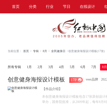
首页
分类
行业
节日
在线设计
当前位置：
首页
>
专辑
>
8月
>
全民健身日
>
创意健身海报设计模板(17张)
所有专辑
1月
2月
3月
4月
5月
6月
7月
8月
创意健身海报设计模板
veer品牌
20
17P

【作品介绍】
本创意健身海报设计模板包含17张原创设
举办，国务院批准，从2009年起，每年8月8