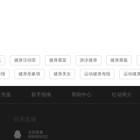
化
健身活动室
健身展架
游泳健身
健身展板
海报
健身形象墙
健身美女
运动健身海报
运动健
号充值
新手指南
帮助中心
红动简介
联系客服
在线客服
800089192