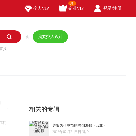
5折



个人VIP
企业VIP
登录/注册

我要找人设计
或
喜报
相关的专辑
成功
剪影风创意简约瑜伽海报
（12张）
2023年02月21日日 建立