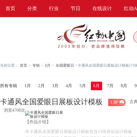
首页
分类
行业
节日
在线设计
红动A
当前位置：
首页
>
专辑
>
6月
>
全国爱眼日
>
卡通风全国爱眼日展板设计模板(13张
所有专辑
1月
2月
3月
4月
5月
6月
7月
8月
卡通风全国爱眼日展板设计模板
古
13P

浏览4708次
【作品介绍】
本卡通风全国爱眼日展板设计模板包含13张原创设计模板，