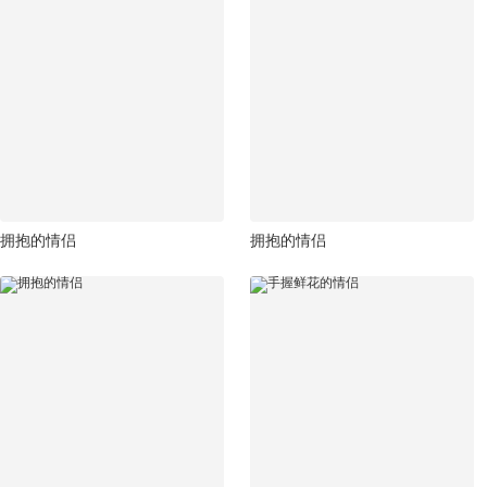
拥抱的情侣
拥抱的情侣