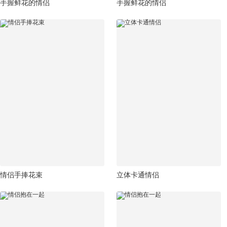
手握鲜花的情侣
手握鲜花的情侣
情侣手捧花束
立体卡通情侣