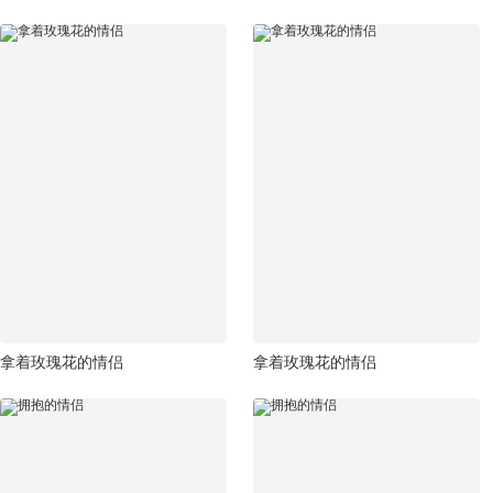
拿着玫瑰花的情侣
拿着玫瑰花的情侣