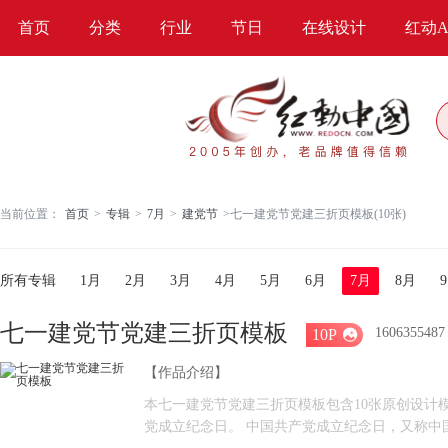
首页
分类
行业
节日
在线设计
红动A
当前位置：
首页
>
专辑
>
7月
>
建党节
>
七一建党节党建三折页模板(10张)
所有专辑
1月
2月
3月
4月
5月
6月
7月
8月
七一建党节党建三折页模板
1606355487
10P

【作品介绍】
本七一建党节党建三折页模板包含10张原创设计
党成立纪念日。 中国共产党成立纪念日，又称中