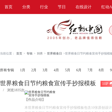
首页
分类
行业
节日
在线设计
红动A
当前位置：
首页
>
专辑
>
10月
>
世界粮食日
>
世界粮食日节约粮食宣传手抄报模板(
所有专辑
1月
2月
3月
4月
5月
6月
7月
8月
世界粮食日节约粮食宣传手抄报模板
10P
/
浏览1835次
【作品介绍】
本世界粮食日节约粮食宣传手抄报模板包含10张原创设计模板，世