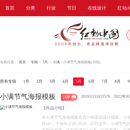
首页
分类
行业
节日
在线设计
红动A
当前位置：
首页
>
专辑
>
5月
>
小满
>
小满节气海报模板(10张)
所有专辑
1月
2月
3月
4月
5月
6月
7月
8月
小满节气海报模板
201911111633576
2022年
10P

【作品介绍】
本小满节气海报模板包含10张原创设计模板，小
经60°，于每年公历5月20—22日交节。小满