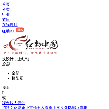
首页
分类
行业
节日
在线设计
红动AI
找设计，上红动
全部
全部
摄影图

或
我要找人设计
招聘
文化墙
企业宣传
七夕
夏季
中医文化
防溺水
喜报