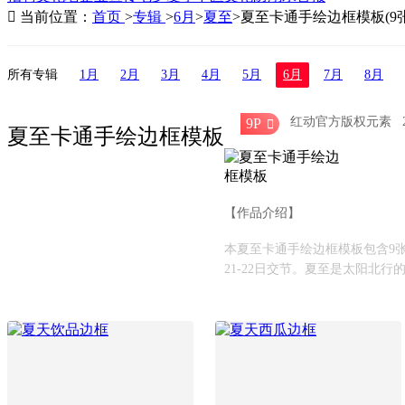

当前位置：
首页
>
专辑
>
6月
>
夏至
>
夏至卡通手绘边框模板(9张
所有专辑
1月
2月
3月
4月
5月
6月
7月
8月
红动官方版权元素
9P

夏至卡通手绘边框模板
【作品介绍】
本夏至卡通手绘边框模板包含9张
21-22日交节。夏至是太阳北行