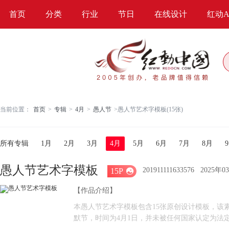
首页
分类
行业
节日
在线设计
红动A
当前位置：
首页
>
专辑
>
4月
>
愚人节
>
愚人节艺术字模板(15张)
所有专辑
1月
2月
3月
4月
5月
6月
7月
8月
愚人节艺术字模板
201911111633576
2025年
15P

【作品介绍】
本愚人节艺术字模板包含15张原创设计模板，该素材收
默节，时间为4月1日，并未被任何国家认定为法