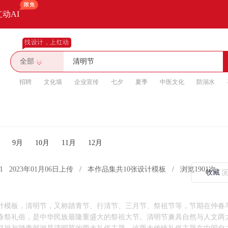
红动AI
找设计，上红动
全部
招聘
文化墙
企业宣传
七夕
夏季
中医文化
防溺水
9月
10月
11月
12月
1
2023年01月06日上传
/
本作品集共10张设计模板
/
浏览1901次
收藏
设计模板，清明节，又称踏青节、行清节、三月节、祭祖节等，节期在仲春
春祭礼俗，是中华民族最隆重盛大的祭祖大节。清明节兼具自然与人文两