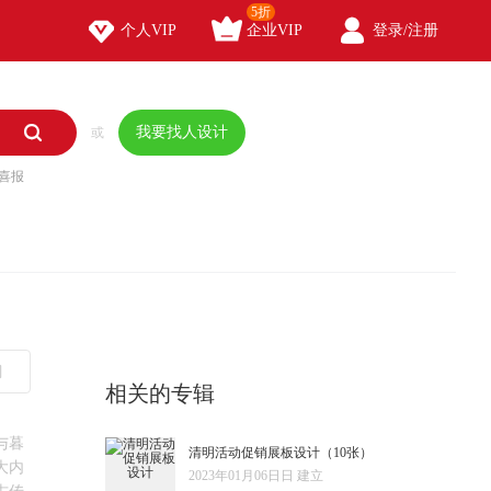
5折



个人VIP
企业VIP
登录/注册

我要找人设计
或
喜报
相关的专辑
与暮
清明活动促销展板设计
（10张）
大内
2023年01月06日日 建立