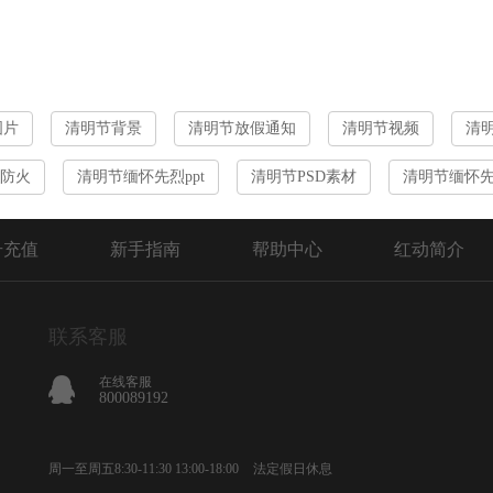
图片
清明节背景
清明节放假通知
清明节视频
清
防火
清明节缅怀先烈ppt
清明节PSD素材
清明节缅怀
号充值
新手指南
帮助中心
红动简介
联系客服
在线客服
800089192
周一至周五8:30-11:30 13:00-18:00
法定假日休息