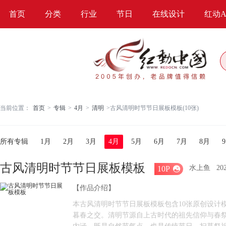
首页
分类
行业
节日
在线设计
红动A
当前位置：
首页
>
专辑
>
4月
>
清明
>
古风清明时节节日展板模板(10张)
所有专辑
1月
2月
3月
4月
5月
6月
7月
8月
古风清明时节节日展板模板
水上鱼
2
10P

【作品介绍】
本古风清明时节节日展板模板包含10张原创设计
暮春之交。清明节源自上古时代的祖先信仰与春